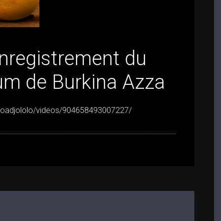
enregistrement du
um de Burkina Azza
ioadjololo/videos/904658493007227/