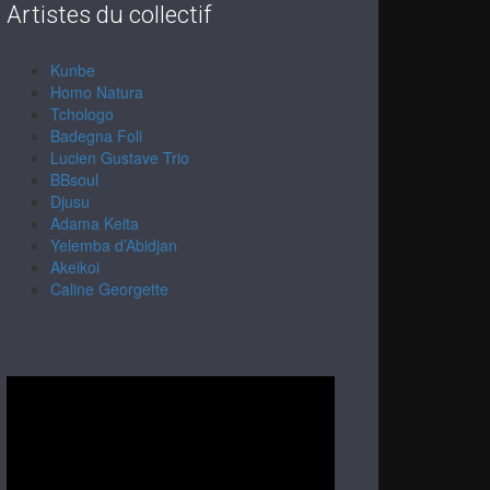
Artistes du collectif
Kunbe
Homo Natura
Tchologo
Badegna Foli
Lucien Gustave Trio
BBsoul
Djusu
Adama Keita
Yelemba d’Abidjan
Akeikoi
Caline Georgette