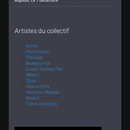
Adjololo. Le 7 décembre
Artistes du collectif
Kunbe
Homo Natura
Tchologo
Badegna Foli
Lucien Gustave Trio
BBsoul
Djusu
Adama Keita
Yelemba d’Abidjan
Akeikoi
Caline Georgette