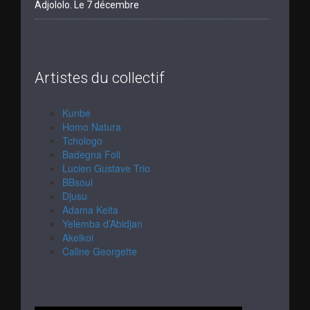
Adjololo. Le 7 décembre
Artistes du collectif
Kunbe
Homo Natura
Tchologo
Badegna Foli
Lucien Gustave Trio
BBsoul
Djusu
Adama Keita
Yelemba d’Abidjan
Akeikoi
Caline Georgette