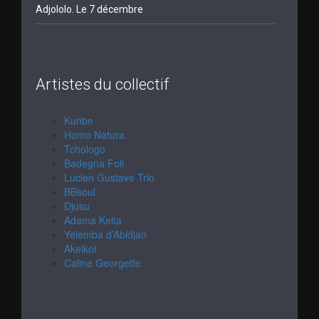
Adjololo. Le 7 décembre
Artistes du collectif
Kunbe
Homo Natura
Tchologo
Badegna Foli
Lucien Gustave Trio
BBsoul
Djusu
Adama Keita
Yelemba d’Abidjan
Akeikoi
Caline Georgette