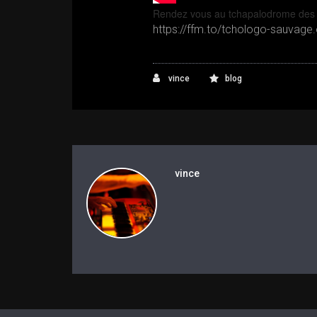
Rendez vous au tchapalodrome des
https://ffm.to/tchologo-sauvage
vince
blog
vince