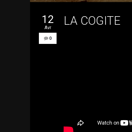
12
LA COGITE
Avr
0