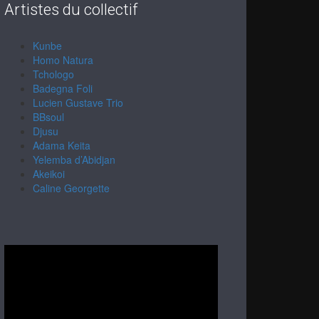
Artistes du collectif
Kunbe
Homo Natura
Tchologo
Badegna Foli
Lucien Gustave Trio
BBsoul
Djusu
Adama Keita
Yelemba d’Abidjan
Akeikoi
Caline Georgette