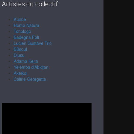
Artistes du collectif
Kunbe
Homo Natura
Tchologo
Badegna Foli
Lucien Gustave Trio
BBsoul
Djusu
Adama Keita
Yelemba d’Abidjan
Akeikoi
Caline Georgette