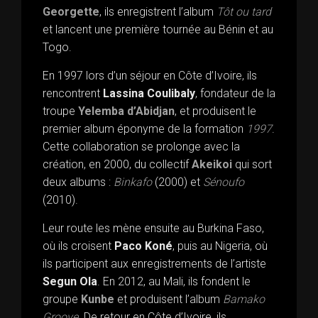
Georgette
, ils enregistrent l’album
Tôt ou tard
et lancent une première tournée au Bénin et au
Togo.
En 1997 lors d’un séjour en Côte d’Ivoire, ils
rencontrent
Lassina Coulibaly
, fondateur de la
troupe
Yelemba d’Abidjan
, et produisent le
premier album éponyme de la formation
1997
.
Cette collaboration se prolonge avec la
création, en 2000, du collectif
Akeikoi
qui sort
deux albums :
Binkafo
(2000) et
Sénoufo
(2010).
Leur route les mène ensuite au Burkina Faso,
où ils croisent
Paco Koné
, puis au Nigeria, où
ils participent aux enregistrements de l’artiste
Segun Ola
. En 2012, au Mali, ils fondent le
groupe
Kunbe
et produisent l’album
Bamako
Groove
. De retour en Côte d’Ivoire, ils