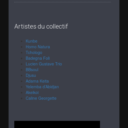
Artistes du collectif
Kunbe
Homo Natura
Tchologo
Badegna Foli
Lucien Gustave Trio
BBsoul
Djusu
Adama Keita
Yelemba d’Abidjan
Akeikoi
Caline Georgette