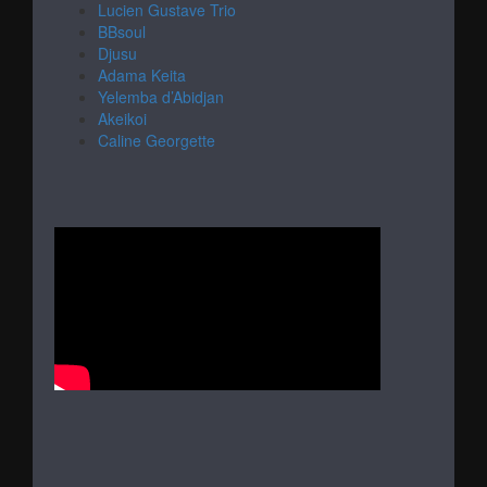
Lucien Gustave Trio
BBsoul
Djusu
Adama Keita
Yelemba d’Abidjan
Akeikoi
Caline Georgette