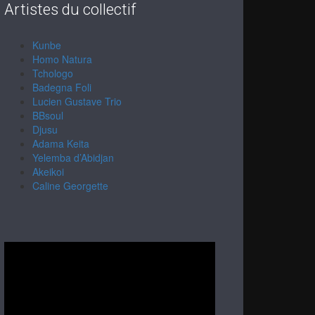
Artistes du collectif
Kunbe
Homo Natura
Tchologo
Badegna Foli
Lucien Gustave Trio
BBsoul
Djusu
Adama Keita
Yelemba d’Abidjan
Akeikoi
Caline Georgette