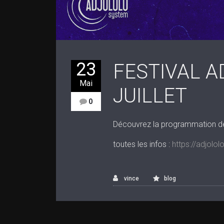
23
FESTIVAL A
Mai
JUILLET
0
Découvrez la programmation de 
toutes les infos :
https://adjolol
vince
blog