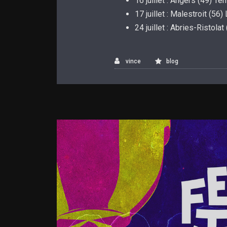
16 juillet : Angers (49) T
17 juillet : Malestroit (56
24 juillet : Abries-Ristola
vince
blog