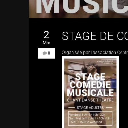
2
STAGE DE C
Mar
Organisée par l’association
Centr
0