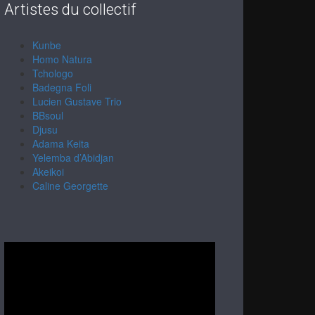
Artistes du collectif
Kunbe
Homo Natura
Tchologo
Badegna Foli
Lucien Gustave Trio
BBsoul
Djusu
Adama Keita
Yelemba d’Abidjan
Akeikoi
Caline Georgette