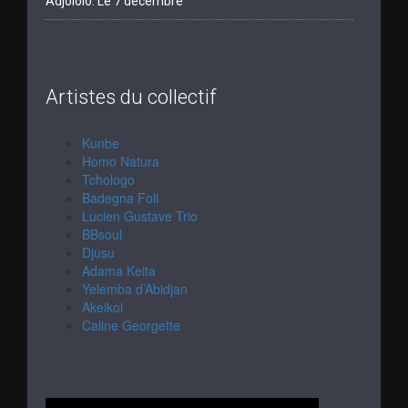
Adjololo. Le 7 décembre
Artistes du collectif
Kunbe
Homo Natura
Tchologo
Badegna Foli
Lucien Gustave Trio
BBsoul
Djusu
Adama Keita
Yelemba d’Abidjan
Akeikoi
Caline Georgette