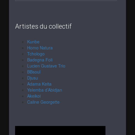
Artistes du collectif
Kunbe
Homo Natura
Tchologo
Badegna Foli
Lucien Gustave Trio
BBsoul
Djusu
Adama Keita
Yelemba d’Abidjan
Akeikoi
Caline Georgette