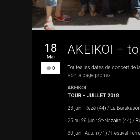
18
AKEIKOI – tou
Mai
Toutes les dates de concert de l
0
Voir la page promo
AKEIKOI
TOUR – JUILLET 2018
23 juin : Rezé (44) / La Barakaso
25 au 28 juin : St-Nazaire (44) / 
30 juin : Autun (71) / Festival Terr