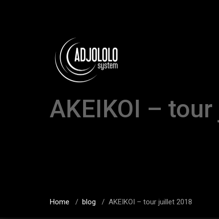
AKEIKOI – tour 
Home
/
blog
/
AKEIKOI – tour juillet 2018