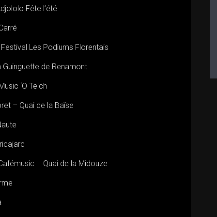
Adjololo Fête l’été
 Carré
) / Festival Les Podiums Florentais
 La Guinguette de Renamont
l Music ‘O Teich
bret – Quai de la Baïse
Naute
fricajarc
/ Cafémusic – Quai de la Midouze
erme
a