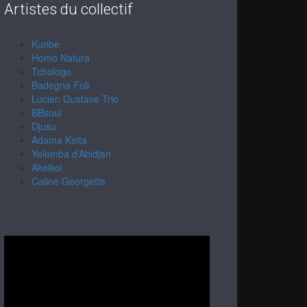
Artistes du collectif
Kunbe
Homo Natura
Tchologo
Badegna Foli
Lucien Gustave Trio
BBsoul
Djusu
Adama Keita
Yelemba d’Abidjan
Akeikoi
Caline Georgette